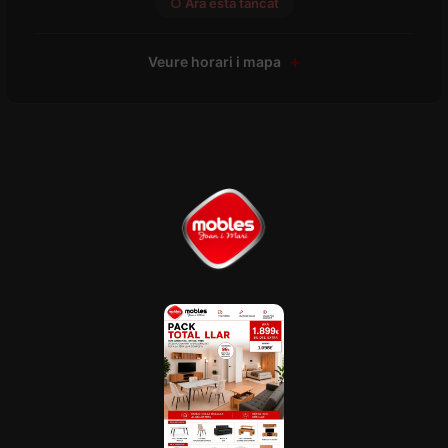
○ Ara està tancat
Veure horari i mapa