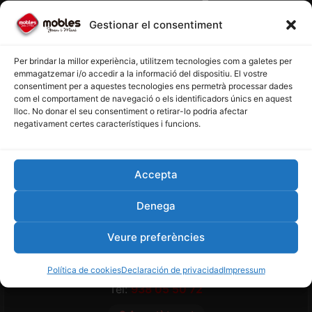
Carrer de Santa Caterina, 23
Gestionar el consentiment
08700 Igualada, Barcelona
Tel:
938 04 59 54
Per brindar la millor experiència, utilitzem tecnologies com a galetes per
emmagatzemar i/o accedir a la informació del dispositiu. El vostre
○ Ara està tancat
consentiment per a aquestes tecnologies ens permetrà processar dades
com el comportament de navegació o els identificadors únics en aquest
lloc. No donar el seu consentiment o retirar-lo podria afectar
Veure horari i mapa
negativament certes característiques i funcions.
Accepta
Denega
Mobles Joan i Mari — Vilanova del Camí
Veure preferències
Carrer del Papa Joan XXIII, 5
08788 Vilanova del Camí, Barcelona
Política de cookies
Declaración de privacidad
Impressum
Tel:
938 05 50 72