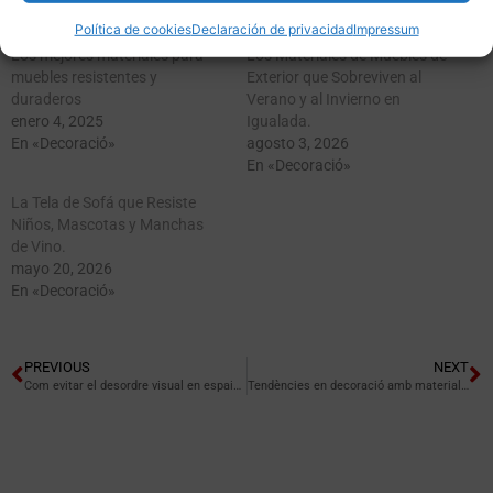
Política de cookies
Declaración de privacidad
Impressum
Los mejores materiales para
Los Materiales de Muebles de
muebles resistentes y
Exterior que Sobreviven al
duraderos
Verano y al Invierno en
enero 4, 2025
Igualada.
En «Decoració»
agosto 3, 2026
En «Decoració»
La Tela de Sofá que Resiste
Niños, Mascotas y Manchas
de Vino.
mayo 20, 2026
En «Decoració»
PREVIOUS
NEXT
Com evitar el desordre visual en espais oberts
Tendències en decoració amb materials reciclats