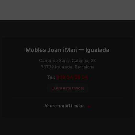
Mobles Joan i Mari — Igualada
Carrer de Santa Caterina, 23
08700 Igualada, Barcelona
Tel:
938 04 59 54
○ Ara està tancat
Veure horari i mapa