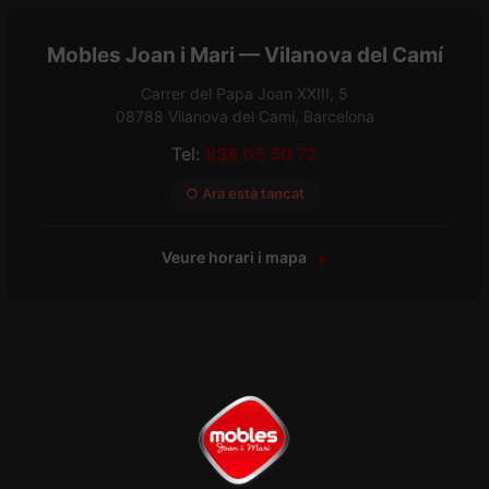
Mobles Joan i Mari — Vilanova del Camí
Carrer del Papa Joan XXIII, 5
08788 Vilanova del Camí, Barcelona
Tel:
938 05 50 72
○ Ara està tancat
Veure horari i mapa