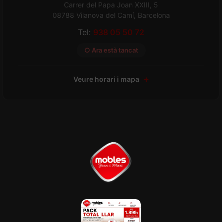
Carrer del Papa Joan XXIII, 5
08788 Vilanova del Camí, Barcelona
Tel:
938 05 50 72
○ Ara està tancat
Veure horari i mapa