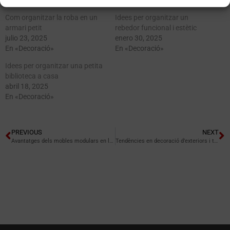
Com organitzar la roba en un
Idees per organitzar un
armari petit
rebedor funcional i estètic
julio 23, 2025
enero 30, 2025
En «Decoració»
En «Decoració»
Idees per organitzar una petita
biblioteca a casa
abril 18, 2025
En «Decoració»
PREVIOUS
NEXT
Avantatges dels mobles modulars en la decoració actual
Tendències en decoració d’exteriors i terrasses per al 2025