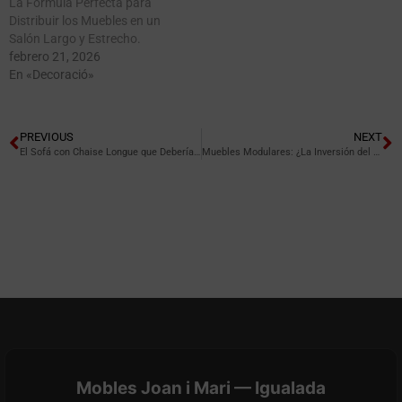
La Fórmula Perfecta para
Distribuir los Muebles en un
Salón Largo y Estrecho.
febrero 21, 2026
En «Decoració»
PREVIOUS
NEXT
El Sofá con Chaise Longue que Deberías Evitar si tu Piso es en Igualada.
Muebles Modulares: ¿La Inversión del Futuro o un Rompecabezas Carísimo?
Mobles Joan i Mari — Igualada