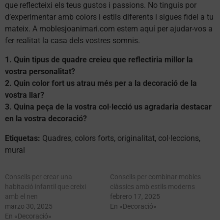
que reflecteixi els teus gustos i passions. No tinguis por
d’experimentar amb colors i estils diferents i sigues fidel a tu
mateix. A moblesjoanimari.com estem aquí per ajudar-vos a
fer realitat la casa dels vostres somnis.
1. Quin tipus de quadre creieu que reflectiria millor la
vostra personalitat?
2. Quin color fort us atrau més per a la decoració de la
vostra llar?
3. Quina peça de la vostra col·lecció us agradaria destacar
en la vostra decoració?
Etiquetas:
Quadres, colors forts, originalitat, col·leccions,
mural
Consells per crear una
Consells per combinar mobles
habitació infantil que creixi
clàssics amb estils moderns
amb el nen
febrero 17, 2025
marzo 30, 2025
En «Decoració»
En «Decoració»