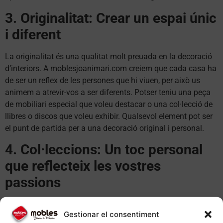
3. Originalitat: Crear un espai únic
i diferent
La originalitat és una qualitat molt preuada en la decoració
d’interiors. A moblesjoanimari.com creiem que cada casa ha
de ser un reflex de les persones que hi viuen, per això us
animem a atrevir-vos a ser diferents. Potser teniu una peça
de mobiliari especial que voleu destacar o una col·lecció de
llibres o discos que voleu exhibir. Qualsevol element pot ser
el punt de partida per a una decoració original i personal.
4. Col·leccions: Un toc personal
que reflecteix les vostres
passions
Si teniu una col·lecció, ja sigui de figures, de plaques de
Gestionar el consentiment
cava, de fotos de viatges o d’altres objectes, aquesta pot ser