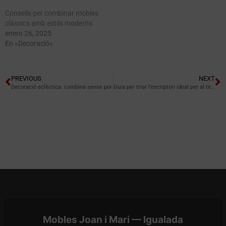
Consells per combinar mobles
clàssics amb estils moderns
enero 26, 2025
En «Decoració»
PREVIOUS
NEXT
Decoració eclèctica: combina sense por
Guia per triar l’escriptori ideal per al teletreball
Mobles Joan i Mari — Igualada