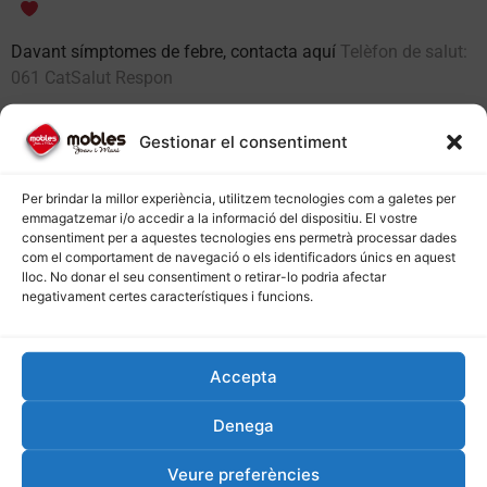
Davant símptomes de febre, contacta aquí
Telèfon de salut:
061 CatSalut Respon
Consells per mantenir els teus
Els errors més comuns a l’hora
Gestionar el consentiment
mobles entapissats com nous
d’escollir mobles per a la llar
febrero 7, 2025
enero 24, 2025
Per brindar la millor experiència, utilitzem tecnologies com a galetes per
En «Decoració»
En «Decoració»
emmagatzemar i/o accedir a la informació del dispositiu. El vostre
consentiment per a aquestes tecnologies ens permetrà processar dades
Els millors mobles per a
com el comportament de navegació o els identificadors únics en aquest
apartaments tipus loft
lloc. No donar el seu consentiment o retirar-lo podria afectar
abril 24, 2025
negativament certes característiques i funcions.
En «Decoració»
Accepta
PREVIOUS
NEXT
Consells per comprar a les rebaixes de gener
A Mobles Joan i Mari ja tenim les tendències en decoració per aquesta tardor 2020-2021
Denega
Veure preferències