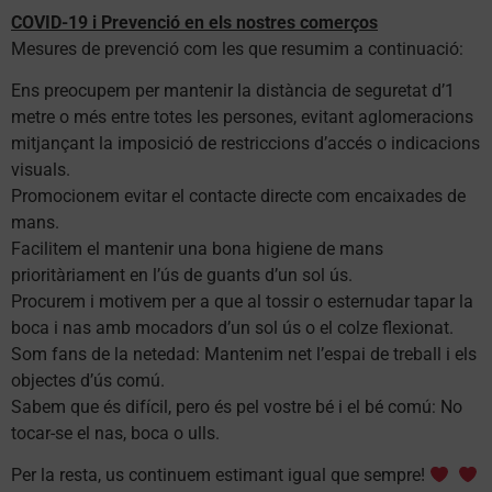
COVID-19 i Prevenció en els nostres comerços
Mesures de prevenció com les que resumim a continuació:
Ens preocupem per mantenir la distància de seguretat d’1
metre o més entre totes les persones, evitant aglomeracions
mitjançant la imposició de restriccions d’accés o indicacions
visuals.
Promocionem evitar el contacte directe com encaixades de
mans.
Facilitem el mantenir una bona higiene de mans
prioritàriament en l’ús de guants d’un sol ús.
Procurem i motivem per a que al tossir o esternudar tapar la
boca i nas amb mocadors d’un sol ús o el colze flexionat.
Som fans de la netedad: Mantenim net l’espai de treball i els
objectes d’ús comú.
Sabem que és difícil, pero és pel vostre bé i el bé comú: No
tocar-se el nas, boca o ulls.
Per la resta, us continuem estimant igual que sempre!