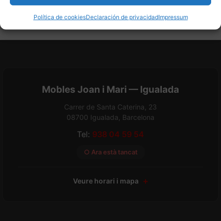
Política de cookies
Declaración de privacidad
Impressum
Mobles Joan i Mari — Igualada
Carrer de Santa Caterina, 23
08700 Igualada, Barcelona
Tel:
938 04 59 54
○ Ara està tancat
Veure horari i mapa