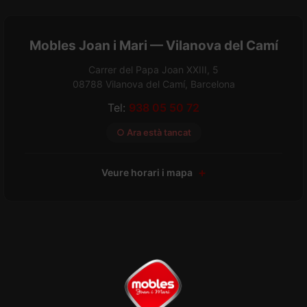
Mobles Joan i Mari — Vilanova del Camí
Carrer del Papa Joan XXIII, 5
08788 Vilanova del Camí, Barcelona
Tel:
938 05 50 72
○ Ara està tancat
Veure horari i mapa