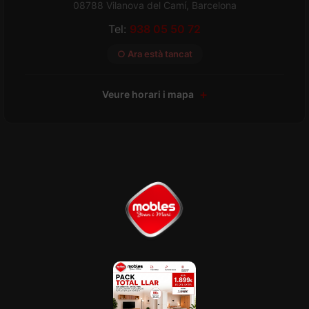
08788 Vilanova del Camí, Barcelona
Tel:
938 05 50 72
○ Ara està tancat
Veure horari i mapa