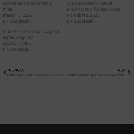
escales amb mobles fets a
Almacenamiento para el
mida
Rincón Más Difícil de tu Casa.
marzo 13, 2025
diciembre 3, 2025
En «Decoració»
En «Decoració»
Mobles a mida: la solució per a
espais irregulars
agosto 7, 2025
En «Decoració»
PREVIOUS
NEXT
Tendències en decoració de cuines obertes
Mobles a mida: la solució per a espais irregulars