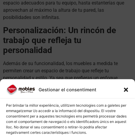
espacio adecuados para tu equipo, hasta estanterías que
aprovechan al máximo la altura de tu pared, las
posibilidades son infinitas.
Personalización: Un rincón de
trabajo que refleja tu
personalidad
Además de su funcionalidad, los muebles a medida te
permiten crear un espacio de trabajo que refleje tu
personalidad y estilo. Ya sea que prefieras un enfoque
minimalista, rústico, moderno o tradicional, puedes elegir los
Gestionar el consentiment
materiales, colores y acabados que mejor se adapten a tu
gusto. Este nivel de personalización añade un elemento de
Per brindar la millor experiència, utilitzem tecnologies com a galetes per
inspiración a tu espacio de trabajo, convirtiéndolo en un
emmagatzemar i/o accedir a la informació del dispositiu. El vostre
lugar donde disfrutes pasar tiempo.
consentiment per a aquestes tecnologies ens permetrà processar dades
com el comportament de navegació o els identificadors únics en aquest
Transforma tu hogar con muebles
lloc. No donar el seu consentiment o retirar-lo podria afectar
negativament certes característiques i funcions.