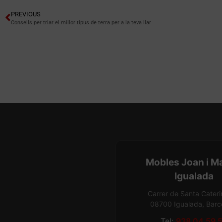
PREVIOUS
Consells per triar el millor tipus de terra per a la teva llar
Mobles Joan i M
Igualada
Carrer de Santa Cateri
08700 Igualada, Barc
Tel:
938 04 59 