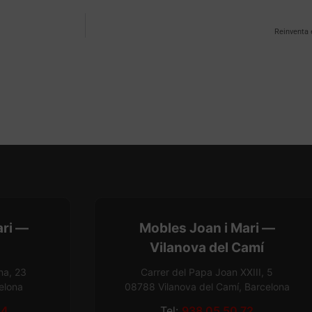
Reinventa 
ari —
Mobles Joan i Mari —
Vilanova del Camí
na, 23
Carrer del Papa Joan XXIII, 5
elona
08788 Vilanova del Camí, Barcelona
54
Tel:
938 05 50 72