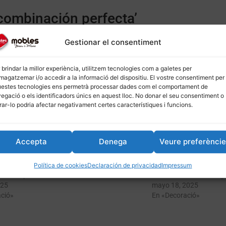
a combinación perfecta’
ón perfecta para transformar tu hogar. Los tonos pastel aportan 
Gestionar el consentiment
lizar y reinventar la decoración de tu hogar de una manera fácil 
 brindar la millor experiència, utilitzem tecnologies com a galetes per
agatzemar i/o accedir a la informació del dispositiu. El vostre consentiment per
 de vinilos decorativos en tonos pastel para que puedas trans
estes tecnologies ens permetrà processar dades com el comportament de
egació o els identificadors únics en aquest lloc. No donar el seu consentiment o
idades que te ofrecen los vinilos decorativos.**
irar-lo podria afectar negativament certes característiques i funcions.
estras páginas: – [Mobles Joan i Mari](
moblesjoanimari.com
) 
oanimari.com/blog
)
Accepta
Denega
Veure preferènci
ersonalització
Política de cookies
Declaración de privacidad
Impressum
n tons pastel: serenitat i lluminositat
Decoració d’estil vintag
025
mayo 18, 2025
ció»
En «Decoració»