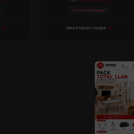
○ Ara està tancat
a
Veure horari i mapa