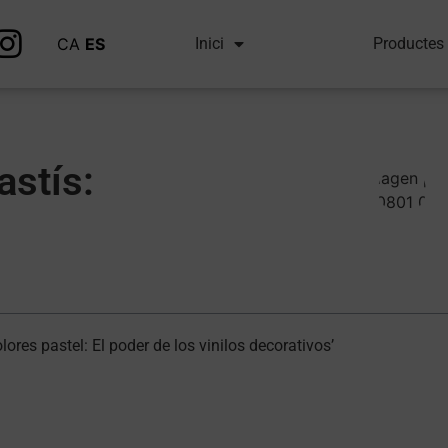
CA
ES
Inici
Productes
astís:
ores pastel: El poder de los vinilos decorativos’