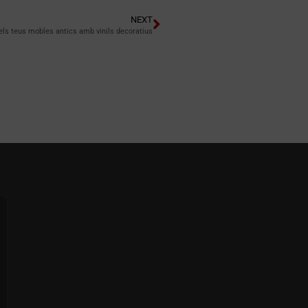
NEXT
els teus mobles antics amb vinils decoratius