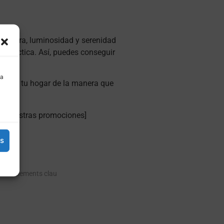
frescura, luminosidad y serenidad
y práctica. Así, puedes conseguir
 a
formar tu hogar de la manera que
– [Nuestras promociones]
es
e: els elements clau