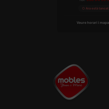
○ Ara està tancat
Veure horari i map