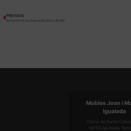
PREVIOUS
Reinventa el teu bany amb petits detalls
Mobles Joan i M
Igualada
Carrer de Santa Cateri
08700 Igualada, Barc