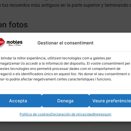
 tus recuerdos más antiguos en la parte superior y terminando c
on fotos
ar tu espacio, sino también de revivir tus recuerdos más precia
Gestionar el consentiment
 complementen tu decoración, experimenta con diferentes disposi
oración fresca y actualizada.
 brindar la millor experiència, utilitzem tecnologies com a galetes per
agatzemar i/o accedir a la informació del dispositiu. El vostre consentiment per
estes tecnologies ens permetrà processar dades com el comportament de
egació o els identificadors únics en aquest lloc. No donar el seu consentiment o
ro
blog
. También puedes explorar nuestra amplia gama de
come
irar-lo podria afectar negativament certes característiques i funcions.
Accepta
Denega
Veure preferènci
onalitzables: el futur de la decoració
Com combinar sofàs i b
Política de cookies
Declaración de privacidad
Impressum
25
febrero 2, 2025
ció»
En «Decoració»