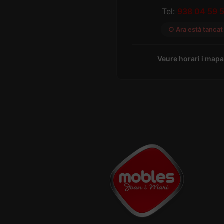
Tel:
938 04 59 
○ Ara està tancat
Veure horari i map