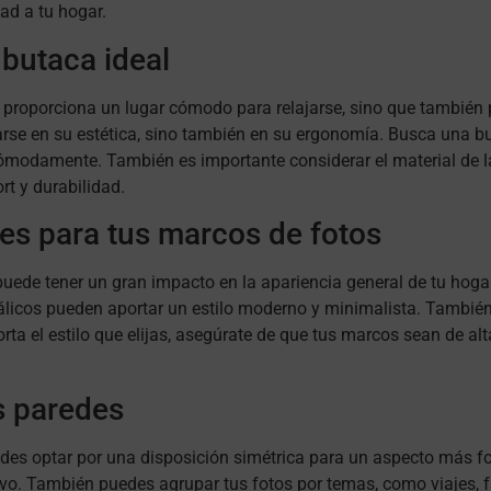
ad a tu hogar.
 butaca ideal
 proporciona un lugar cómodo para relajarse, sino que también 
rse en su estética, sino también en su ergonomía. Busca una b
cómodamente. También es importante considerar el material de l
rt y durabilidad.
ales para tus marcos de fotos
s puede tener un gran impacto en la apariencia general de tu h
tálicos pueden aportar un estilo moderno y minimalista. Tambié
rta el estilo que elijas, asegúrate de que tus marcos sean de alt
us paredes
edes optar por una disposición simétrica para un aspecto más f
vo. También puedes agrupar tus fotos por temas, como viajes, f