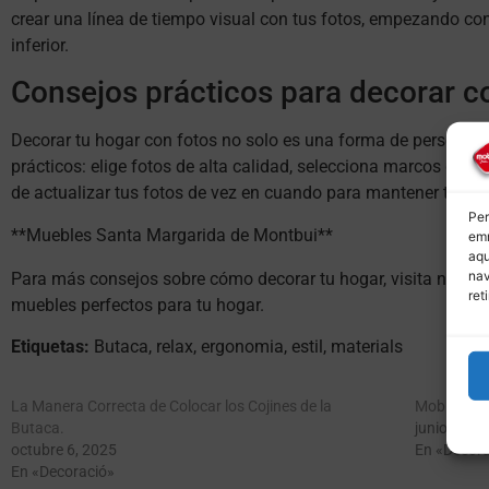
crear una línea de tiempo visual con tus fotos, empezando con
inferior.
Consejos prácticos para decorar c
Decorar tu hogar con fotos no solo es una forma de personaliz
prácticos: elige fotos de alta calidad, selecciona marcos que
de actualizar tus fotos de vez en cuando para mantener tu dec
Per
**Muebles Santa Margarida de Montbui**
emm
aqu
nav
Para más consejos sobre cómo decorar tu hogar, visita nuest
ret
muebles perfectos para tu hogar.
Etiquetas:
Butaca, relax, ergonomia, estil, materials
La Manera Correcta de Colocar los Cojines de la
Mobles pers
Butaca.
junio 9, 20
octubre 6, 2025
En «Decora
En «Decoració»