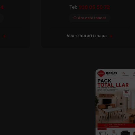
54
Tel:
938 05 50 72
○ Ara està tancat
a
Veure horari i mapa