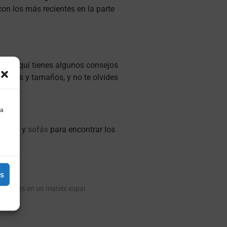
on los más recientes en la parte
dos. Aquí tienes algunos consejos
ciones y tamaños, y no te olvides
 a
dores
y
sofás
para encontrar los
es
utaques en un mateix espai