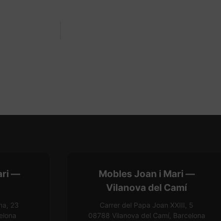
ari —
Mobles Joan i Mari —
Vilanova del Camí
na, 23
Carrer del Papa Joan XXIII, 5
elona
08788 Vilanova del Camí, Barcelona