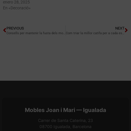
enero 28, 2025
En «Decoració»
PREVIOUS
NEXT
Consells per mantenir la fusta dels mobles en perfecte estat
Com triar la millor catifa per a cada espai
Mobles Joan i Mari — Igualada
Carrer de Santa Caterina, 23
08700 Igualada, Barcelona