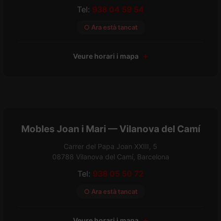
Tel:
938 04 59 54
○ Ara està tancat
Veure horari i mapa
Mobles Joan i Mari — Vilanova del Camí
Carrer del Papa Joan XXIII, 5
08788 Vilanova del Camí, Barcelona
Tel:
938 05 50 72
○ Ara està tancat
Veure horari i mapa