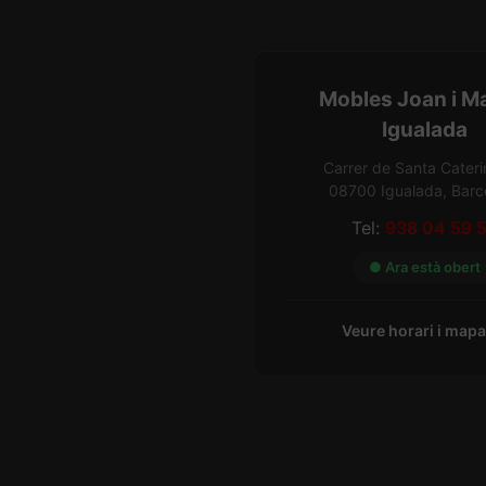
Mobles Joan i M
Igualada
Carrer de Santa Cateri
08700 Igualada, Barc
Tel:
938 04 59 
● Ara està obert
Veure horari i map