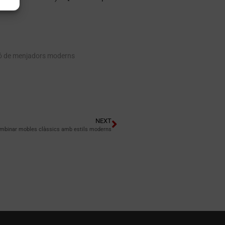
ió de menjadors moderns
NEXT
ombinar mobles clàssics amb estils moderns