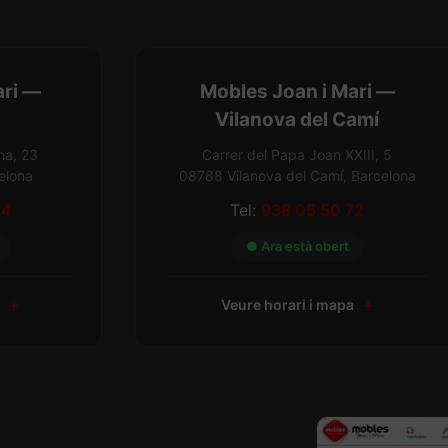
ari —
Mobles Joan i Mari —
Vilanova del Camí
na, 23
Carrer del Papa Joan XXIII, 5
elona
08788 Vilanova del Camí, Barcelona
54
Tel:
938 05 50 72
● Ara està obert
a
Veure horari i mapa