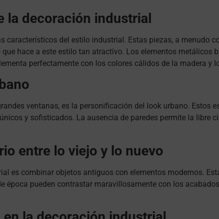
 la decoración industrial
característicos del estilo industrial. Estas piezas, a menudo c
 que hace a este estilo tan atractivo. Los elementos metálicos 
lementa perfectamente con los colores cálidos de la madera y lo
urbano
 grandes ventanas, es la personificación del look urbano. Estos e
cos y sofisticados. La ausencia de paredes permite la libre circ
rio entre lo viejo y lo nuevo
rial es combinar objetos antiguos con elementos modernos. Esta
s de época pueden contrastar maravillosamente con los acabados
 en la decoración industrial