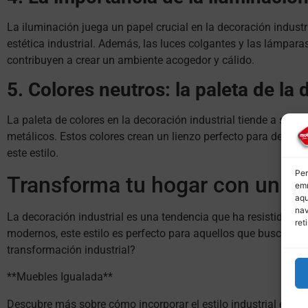
La iluminación juega un papel crucial en la decoración indust
estética industrial. Además, las luces colgantes y las lámpara
contribuyen a crear un ambiente acogedor y cálido.
5. Colores neutros: la paleta de la 
La paleta de colores en la decoración industrial tiende a ser n
metálicos. Estos colores crean un lienzo perfecto para destaca
este estilo.
Per
Transforma tu hogar con un to
emm
aqu
nav
La decoración industrial es una tendencia que ha resistido la
ret
modernos, este estilo es perfecto para aquellos que buscan u
transformación industrial?
**Muebles Igualada**
Descubre más sobre cómo incorporar el estilo industrial en tu 