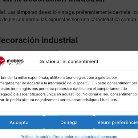
rial. Las lámparas de estilo vintage, preferentemente de metal, 
s de pie con bombillas expuestas son una característica común en
decoración industrial
eutral. Los tonos grises, blancos y negros son comunes, así como 
r los muebles y accesorios industriales, y aportan ese aire urb
Gestionar el consentiment
 brindar la millor experiència, utilitzem tecnologies com a galetes per
que industrial
agatzemar i/o accedir a la informació del dispositiu. El vostre consentiment per
estes tecnologies ens permetrà processar dades com el comportament de
egació o els identificadors únics en aquest lloc. No donar el seu consentiment o
 prueba del tiempo y sigue siendo popular hoy en día. Con su me
irar-lo podria afectar negativament certes característiques i funcions.
n look urbano y contemporáneo para su hogar. Así que, ¿estás li
Accepta
Denega
Veure preferènci
hogar visitando nuestro sitio web: – [Mobles Joan i Mari](
moble
Política de cookies
Declaración de privacidad
Impressum