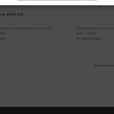
tilo industrial](
moblesjoanimari.com/sofas
)
s, estilo loft
ndustrial: claus per a un estil urbà
Tendències en decorac
2025
julio 7, 2025
ció»
En «Decoració»
Consells per c