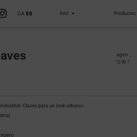
CA
ES
Inici
Productes
laves
ndustrial: Claves para un look urbano»
trial
o nuevo