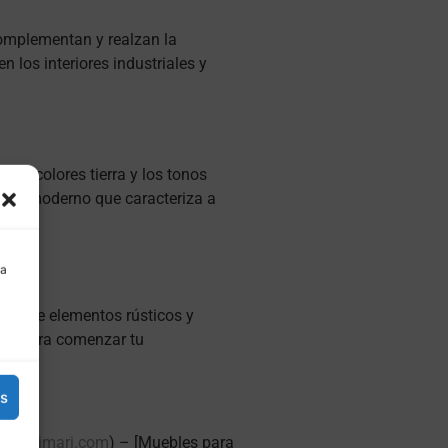
complementan y realzan la
 los interiores industriales y
los colores tierra y los tonos
ano y moderno que caracteriza a
 a
zcla de elementos rústicos y
sto para comenzar tu
es
sjoanimari.com
) – [Muebles para