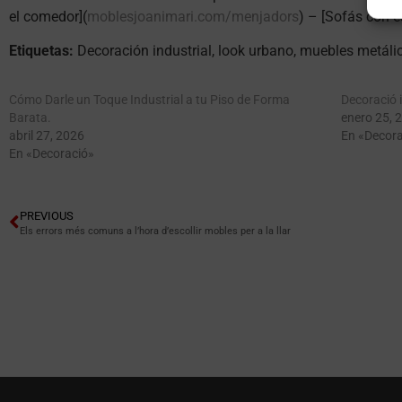
el comedor](
moblesjoanimari.com/menjadors
) – [Sofás con es
Etiquetas:
Decoración industrial, look urbano, muebles metálico
Cómo Darle un Toque Industrial a tu Piso de Forma
Decoració i
Barata.
enero 25, 
abril 27, 2026
En «Decora
En «Decoració»
PREVIOUS
Els errors més comuns a l’hora d’escollir mobles per a la llar