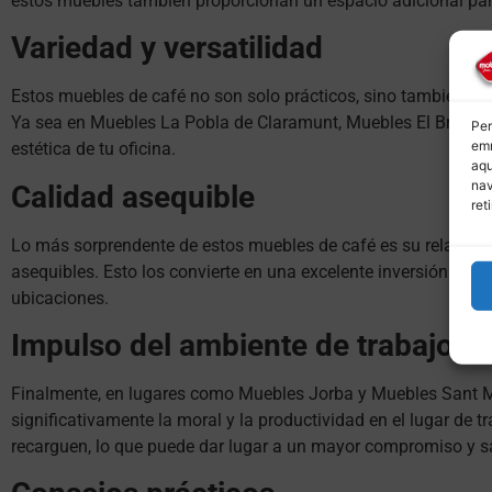
estos muebles también proporcionan un espacio adicional par
Variedad y versatilidad
Estos muebles de café no son solo prácticos, sino también ver
Ya sea en Muebles La Pobla de Claramunt, Muebles El Bruc o 
Per
emm
estética de tu oficina.
aqu
nav
Calidad asequible
ret
Lo más sorprendente de estos muebles de café es su relación
asequibles. Esto los convierte en una excelente inversión para
ubicaciones.
Impulso del ambiente de trabajo
Finalmente, en lugares como Muebles Jorba y Muebles Sant Ma
significativamente la moral y la productividad en el lugar de
recarguen, lo que puede dar lugar a un mayor compromiso y sat