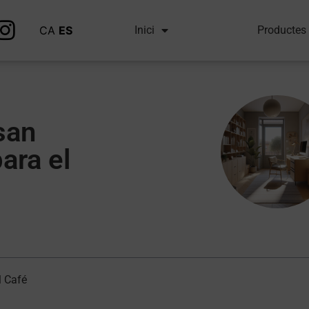
CA
ES
Inici
Productes
san
ara el
l Café