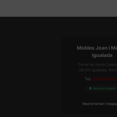
Mobles Joan i M
Igualada
Carrer de Santa Cateri
08700 Igualada, Barc
Tel:
938 04 59 
● Ara està obert
Veure horari i map