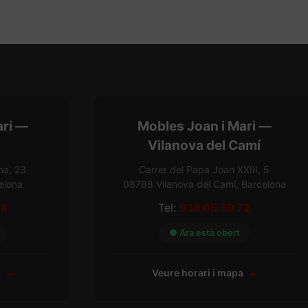
ari —
Mobles Joan i Mari —
Vilanova del Camí
na, 23
Carrer del Papa Joan XXIII, 5
elona
08788 Vilanova del Camí, Barcelona
54
Tel:
938 05 50 72
● Ara està obert
a
Veure horari i mapa