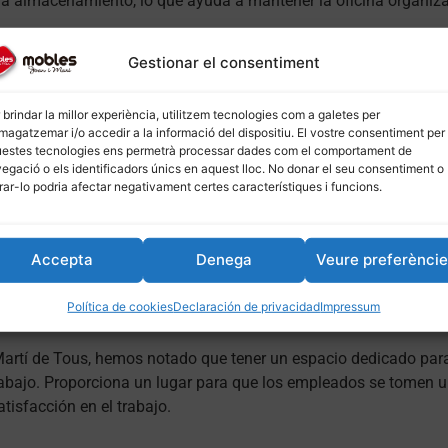
a almacenamiento, lo que ayuda a mantener la oficina organiz
Gestionar el consentiment
sátiles. Ofrecen una amplia gama de estilos y diseños para adapt
Muebles Calaf, siempre podrás encontrar un mueble de café que
 brindar la millor experiència, utilitzem tecnologies com a galetes per
agatzemar i/o accedir a la informació del dispositiu. El vostre consentiment per
estes tecnologies ens permetrà processar dades com el comportament de
egació o els identificadors únics en aquest lloc. No donar el seu consentiment o
irar-lo podria afectar negativament certes característiques i funcions.
 calidad-precio. A pesar de su diseño moderno y su funcionalid
 cualquier oficina, ya sea en Muebles Castellolí, Muebles Carme
Accepta
Denega
Veure preferènci
Política de cookies
Declaración de privacidad
Impressum
rtí de Tous, hemos notado que tener un espacio dedicado para
 trabajo. Proporciona un lugar para que los empleados se tomen u
isfacción en el trabajo.