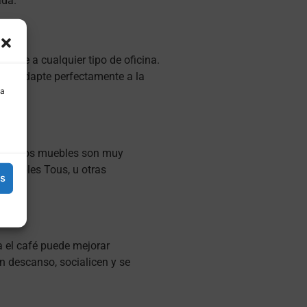
ada.
arse a cualquier tipo de oficina.
 se adapte perfectamente a la
 a
ad, estos muebles son muy
, Muebles Tous, u otras
es
 el café puede mejorar
n descanso, socialicen y se