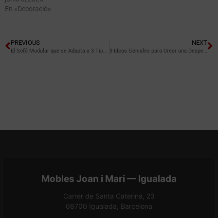
En «Decoració»
PREVIOUS
NEXT
El Sofá Modular que se Adapta a 3 Tipos de Invitados Diferentes.
3 Ideas Geniales para Crear una Despensa Visible y Estilosa.
Mobles Joan i Mari — Igualada
Carrer de Santa Caterina, 23
08700 Igualada, Barcelona