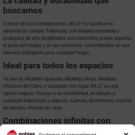
La calidad y durabilidad que
buscamos
A pesar de su accesible precio, BILLY no sacrifica en
absoluto la calidad. Fabricada con madera resistente y
acabados de alta durabilidad, esta estantería puede soportar
el paso del tiempo y el uso constante, convirtiéndola en una
elección inteligente para cualquier hogar.
Ideal para todos los espacios
Ya sea en Muebles Igualada, Muebles Anoia, Muebles
Vilanova del Camí, o cualquier otro lugar, BILLY es una
opción segura. Gracias a su versatilidad, se adapta a
cualquier habitación y espacio: salones, dormitorios, cuartos
de estudio, oficinas en casa.
Combinaciones infinitas con
BILLY
Gestionar el consentiment