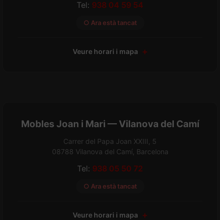
Tel:
938 04 59 54
○ Ara està tancat
Veure horari i mapa
Mobles Joan i Mari — Vilanova del Camí
Carrer del Papa Joan XXIII, 5
08788 Vilanova del Camí, Barcelona
Tel:
938 05 50 72
○ Ara està tancat
Veure horari i mapa