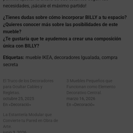
necesidades, ¡sácale el máximo partido!
¿Tienes dudas sobre cómo incorporar BILLY a tu espacio?
¿Quieres conocer más sobre las posibilidades de este
mueble?
¿Te gustaría que te ayudemos a crear una composición
única con BILLY?
Etiquetas:
mueble IKEA, decoradores Igualada, compra
secreta
El Truco de los Decoradores
3 Muebles Pequeños que
para Ocultar Cables y
Funcionan como Elemento
Regletas.
Decorativo Central.
octubre 25, 2025
marzo 16, 2026
En «Decoració»
En «Decoració»
La Estantería Modular que
Convierte tu Pared en Obra de
Arte.
junio 3, 2026