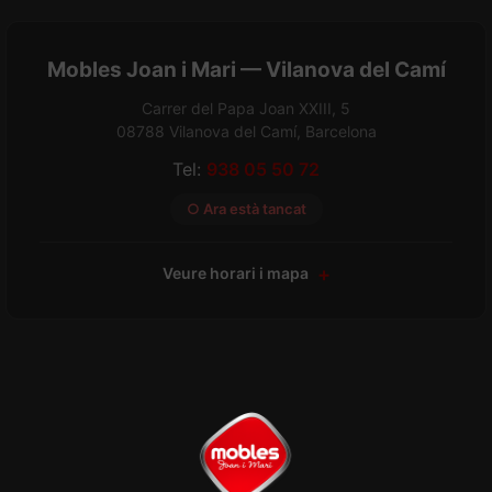
Mobles Joan i Mari — Vilanova del Camí
Carrer del Papa Joan XXIII, 5
08788 Vilanova del Camí, Barcelona
Tel:
938 05 50 72
○ Ara està tancat
Veure horari i mapa