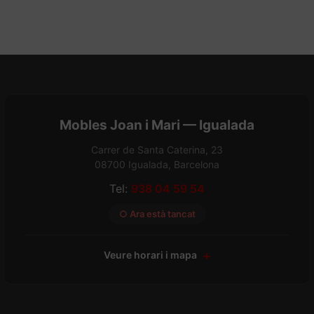
Mobles Joan i Mari — Igualada
Carrer de Santa Caterina, 23
08700 Igualada, Barcelona
Tel:
938 04 59 54
○ Ara està tancat
Veure horari i mapa