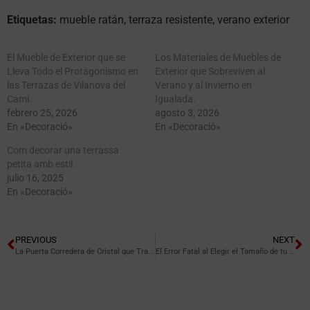
Etiquetas:
mueble ratán, terraza resistente, verano exterior
El Mueble de Exterior que se
Los Materiales de Muebles de
Lleva Todo el Protagonismo en
Exterior que Sobreviven al
las Terrazas de Vilanova del
Verano y al Invierno en
Camí.
Igualada.
febrero 25, 2026
agosto 3, 2026
En «Decoració»
En «Decoració»
Com decorar una terrassa
petita amb estil
julio 16, 2025
En «Decoració»
PREVIOUS
NEXT
La Puerta Corredera de Cristal que Transforma tu Cocina en Vilanova del Camí.
El Error Fatal al Elegir el Tamaño de tu Mesa de Comedor.