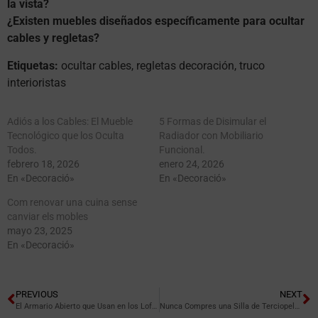
la vista?
¿Existen muebles diseñados específicamente para ocultar
cables y regletas?
Etiquetas:
ocultar cables, regletas decoración, truco
interioristas
Adiós a los Cables: El Mueble
5 Formas de Disimular el
Tecnológico que los Oculta
Radiador con Mobiliario
Todos.
Funcional.
febrero 18, 2026
enero 24, 2026
En «Decoració»
En «Decoració»
Com renovar una cuina sense
canviar els mobles
mayo 23, 2025
En «Decoració»
PREVIOUS
NEXT
El Armario Abierto que Usan en los Lofts de Vilanova del Camí.
Nunca Compres una Silla de Terciopelo sin Leer Esto.