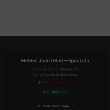
Mobles Joan i Mari — Igualada
Carrer de Santa Caterina, 23
08700 Igualada, Barcelona
Tel:
938 04 59 54
● Ara està obert
Veure horari i mapa