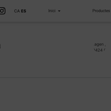
CA
ES
Inici
Productes
a