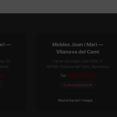
ari —
Mobles Joan i Mari —
Vilanova del Camí
na, 23
Carrer del Papa Joan XXIII, 5
elona
08788 Vilanova del Camí, Barcelona
54
Tel:
938 05 50 72
○ Ara està tancat
a
Veure horari i mapa