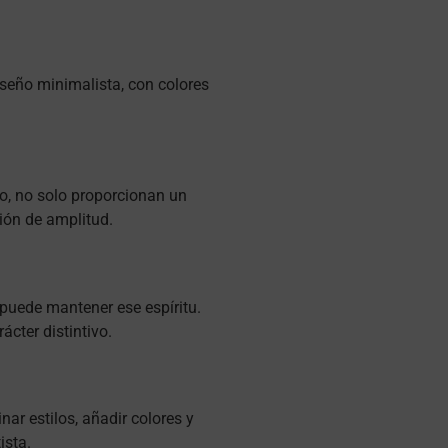
iseño minimalista, con colores
plo, no solo proporcionan un
ión de amplitud.
l puede mantener ese espíritu.
cter distintivo.
nar estilos, añadir colores y
ista.