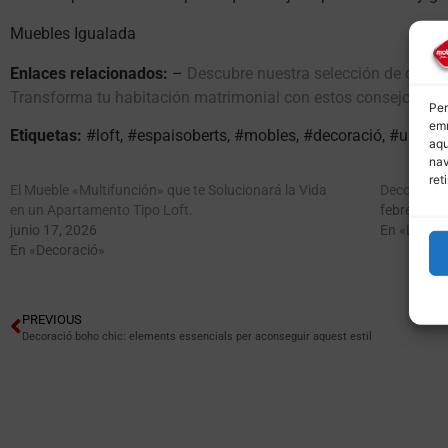
Muebles Igualada
Enlaces relacionados:
–
Descubre nuestra selección de comed
Transforma tu habitación matrimonial con estos consejos
Per
emm
Etiquetas:
#loft, #espaisoberts, #mobles, #decoració, #urbans
aqu
nav
ret
El Mueble «Multifunción» que te Solucionará la Vida
Decoración 
en un Apartamento Tipo Loft.
febrero 16
junio 17, 2026
En «Decora
En «Decoració»
PREVIOUS
Decoració boho chic: elements essencials per aconseguir aquest estil