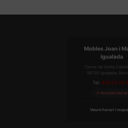
Mobles Joan i M
Igualada
Carrer de Santa Cateri
08700 Igualada, Barc
Tel:
938 04 59 
○ Ara està tancat
Veure horari i map