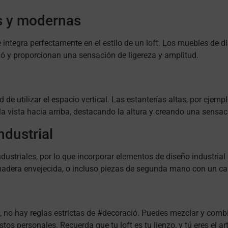
as y modernas
 integra perfectamente en el estilo de un loft. Los muebles de d
ió y proporcionan una sensación de ligereza y amplitud.
d de utilizar el espacio vertical. Las estanterías altas, por ejem
a vista hacia arriba, destacando la altura y creando una sensac
ndustrial
industriales, por lo que incorporar elementos de diseño industria
adera envejecida, o incluso piezas de segunda mano con un cará
ts, no hay reglas estrictas de #decoració. Puedes mezclar y combi
tos personales. Recuerda que tu loft es tu lienzo, y tú eres el art