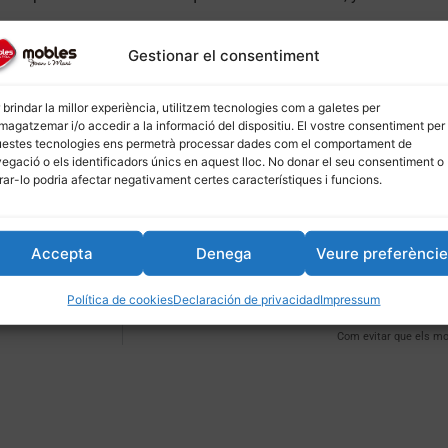
Gestionar el consentiment
ores perfectos para lofts
–
Nuestros sofás: la combinación perf
 brindar la millor experiència, utilitzem tecnologies com a galetes per
agatzemar i/o accedir a la informació del dispositiu. El vostre consentiment per
tyle
estes tecnologies ens permetrà processar dades com el comportament de
egació o els identificadors únics en aquest lloc. No donar el seu consentiment o
irar-lo podria afectar negativament certes característiques i funcions.
industrial: claves para un look urbano
El Armario Abierto que 
, 2025
del Camí.
ció»
octubre 25, 2025
En «Decoració»
Accepta
Denega
Veure preferènci
Política de cookies
Declaración de privacidad
Impressum
Com evitar que els mo