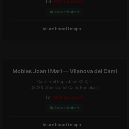
Tel:
938 04 59 54
● Ara està obert
Veure horari i mapa
Mobles Joan i Mari — Vilanova del Camí
Carrer del Papa Joan XXIII, 5
08788 Vilanova del Camí, Barcelona
Tel:
938 05 50 72
● Ara està obert
Veure horari i mapa