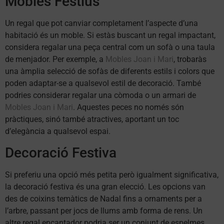
Mobles Festius
Un regal que pot canviar completament l’aspecte d’una
habitació és un moble. Si estàs buscant un regal impactant,
considera regalar una peça central com un sofà o una taula
de menjador. Per exemple, a
Mobles Joan i Mari
, trobaràs
una àmplia selecció de sofàs de diferents estils i colors que
poden adaptar-se a qualsevol estil de decoració. També
podries considerar regalar una còmoda o un armari de
Mobles Joan i Mari
. Aquestes peces no només són
pràctiques, sinó també atractives, aportant un toc
d’elegància a qualsevol espai.
Decoració Festiva
Si preferiu una opció més petita però igualment significativa,
la decoració festiva és una gran elecció. Les opcions van
des de coixins temàtics de Nadal fins a ornaments per a
l’arbre, passant per jocs de llums amb forma de rens. Un
altre regal encantador podria ser un conjunt de espelmes