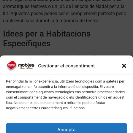
aromàtiques festives o un joc de llençols de Nadal per a la
llit. Aquestes peces poden ser el complement perfecte per a
qualsevol casa durant la temporada de festes.
Idees per a Habitacions
Específiques
També podeu considerar regalar mobles o decoració
específica per a determinades habitacions. Per exemple, per
Gestionar el consentiment
a la
habitació de matrimoni
, podrieu regalar un capçal nou,
tauletes de nit o fins i tot un nou llit! Per a la
habitació
Per brindar la millor experiència, utilitzem tecnologies com a galetes per
juvenil
, considereu regalar un escriptori funcional o una
emmagatzemar i/o accedir a la informació del dispositiu. El vostre
còmoda amb un disseny fresc i juvenil. Aquestes idees de
consentiment per a aquestes tecnologies ens permetrà processar dades
com el comportament de navegació o els identificadors únics en aquest
regals no només són útils, sinó que també poden ajudar a
lloc. No donar el seu consentiment o retirar-lo podria afectar
renovar l’espai.
negativament certes característiques i funcions.
Consells per triar el regal perfecte
Accepta
A l’hora de triar mobles o decoració com a regal de Nadal, és