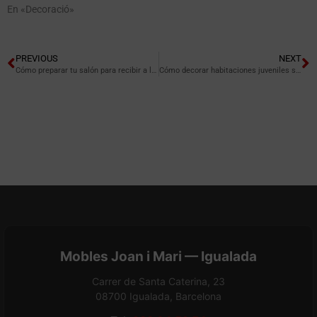
En «Decoració»
PREVIOUS
NEXT
Cómo preparar tu salón para recibir a la familia en Navidad
Cómo decorar habitaciones juveniles sin perder la funcionalidad
Mobles Joan i Mari — Igualada
Carrer de Santa Caterina, 23
08700 Igualada, Barcelona