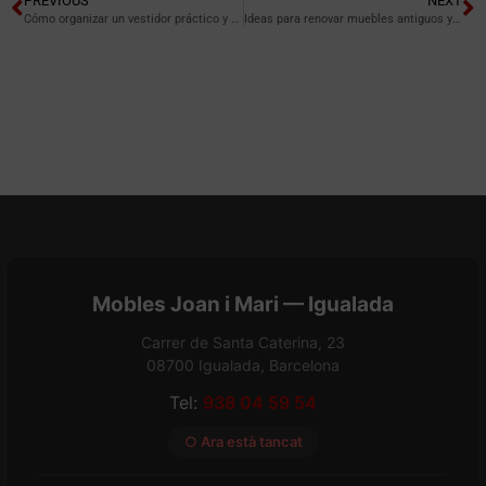
PREVIOUS
NEXT
Cómo organizar un vestidor práctico y eficiente
Ideas para renovar muebles antiguos y darles una segunda vida
Mobles Joan i Mari — Igualada
Carrer de Santa Caterina, 23
08700 Igualada, Barcelona
Tel:
938 04 59 54
○ Ara està tancat