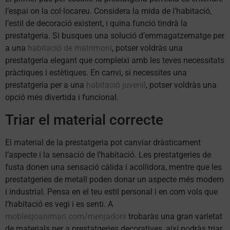
l’espai on la col·locareu. Considera la mida de l’habitació,
l’estil de decoració existent, i quina funció tindrà la
prestatgeria. Si busques una solució d’emmagatzematge per
a una
habitació de matrimoni
, potser voldràs una
prestatgeria elegant que compleixi amb les teves necessitats
pràctiques i estètiques. En canvi, si necessites una
prestatgeria per a una
habitació juvenil
, potser voldràs una
opció més divertida i funcional.
Triar el material correcte
El material de la prestatgeria pot canviar dràsticament
l’aspecte i la sensació de l’habitació. Les prestatgeries de
fusta donen una sensació càlida i acollidora, mentre que les
prestatgeries de metall poden donar un aspecte més modern
i industrial. Pensa en el teu estil personal i en com vols que
l’habitació es vegi i es senti. A
moblesjoanimari.com/menjadors
trobaràs una gran varietat
de materials per a prestatgeries decoratives, així podràs triar