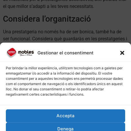
el que millor s’adapti a les teves necessitats.
Considera l’organització
Una prestatgeria no només ha de ser bonica, també ha de
ser funcional. Considera què guardaràs en les prestatgeries i
com vols que estiguin organitzades. Si necessites una
Gestionar el consentiment
prestatgeria per a llibres, potser voldràs una amb seccions o
compartiments. Si la vas a utilitzar per a exposar objectes de
decoració, potser voldràs una prestatgeria amb espais
Per brindar la millor experiència, utilitzem tecnologies com a galetes per
emmagatzemar i/o accedir a la informació del dispositiu. El vostre
oberts i àmplis. A
moblesjoanimari.com/armaris
trobaràs
consentiment per a aquestes tecnologies ens permetrà processar dades
prestatgeries amb diferents solucions d’organització per a
com el comportament de navegació o els identificadors únics en aquest
cada necessitat.
lloc. No donar el seu consentiment o retirar-lo podria afectar
negativament certes característiques i funcions.
Escollir amb estil
Per a finalitzar, recorda que la prestatgeria que escullis ha de
Accepta
reflectir el teu estil personal. Si prefereixes un disseny
minimalista, busca prestatgeries amb línies netes i colors
Denega