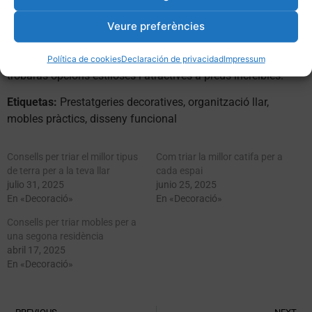
neutres. Si t’agrada més un estil boho, busca prestatgeries
amb detalls únics i colors vius. La clau és escollir una
Veure preferències
prestatgeria que t’agradi i que complementi la resta de la
teva decoració. A
moblesjoanimari.com/promocions
sempre
Política de cookies
Declaración de privacidad
Impressum
trobaràs opcions estiloses i atractives a preus increïbles.
Etiquetas:
Prestatgeries decoratives, organització llar,
mobles pràctics, disseny funcional
Consells per triar el millor tipus
Com triar la millor catifa per a
de terra per a la teva llar
cada espai
julio 31, 2025
junio 25, 2025
En «Decoració»
En «Decoració»
Consells per triar mobles per a
una segona residència
abril 17, 2025
En «Decoració»