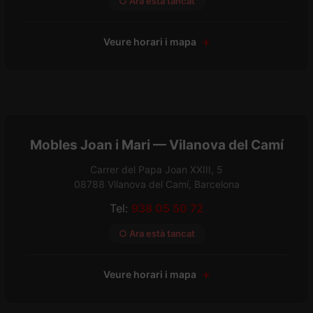
○ Ara està tancat
Veure horari i mapa
Mobles Joan i Mari — Vilanova del Camí
Carrer del Papa Joan XXIII, 5
08788 Vilanova del Camí, Barcelona
Tel:
938 05 50 72
○ Ara està tancat
Veure horari i mapa