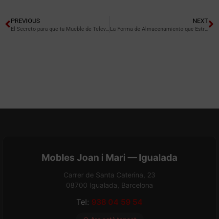
PREVIOUS
NEXT
El Secreto para que tu Mueble de Televisión No Sea el Protagonista.
La Forma de Almacenamiento que Estrena tu Baño Sin Obras.
Mobles Joan i Mari — Igualada
Carrer de Santa Caterina, 23
08700 Igualada, Barcelona
Tel:
938 04 59 54