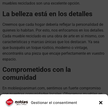
muebles reciclados son una excelente opción.
La belleza está en los detalles
Creemos que cada hogar debería reflejar la personalidad de
quienes lo habitan. Por esto, nos enfocamos en los detalles.
Cada mueble reciclado es una obra de arte en sí mismo, con
características y marcas únicas que los destacan. Ya sea
que busquéis un toque rústico, moderno o vintage,
encontraréis una pieza que encaje perfectamente en vuestro
espacio.
Comprometidos con la
comunidad
En moblesjoanimari.com, sentimos un fuerte compromiso
con nuestras comunidades locales. Ofrecemos muebles en
Igualada, Anoia, Vilanova del Camí, Santa Margarida de
Gestionar el consentiment
Montbui, Piera, Capellades, La Pobla de Claramunt, El Bruc,