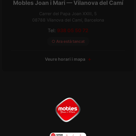
Mobles Joan i Mari — Vilanova del Camí
Carrer del Papa Joan XXIII, 5
08788 Vilanova del Camí, Barcelona
Tel:
938 05 50 72
○ Ara està tancat
Veure horari i mapa