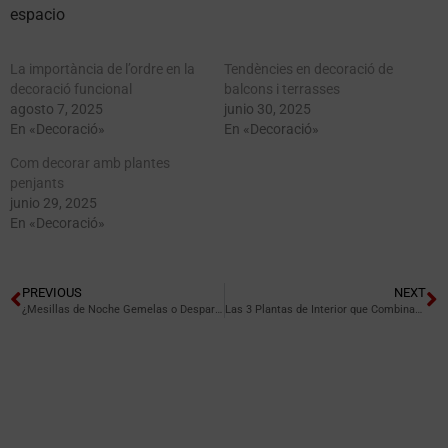
espacio
La importància de l’ordre en la
Tendències en decoració de
decoració funcional
balcons i terrasses
agosto 7, 2025
junio 30, 2025
En «Decoració»
En «Decoració»
Com decorar amb plantes
penjants
junio 29, 2025
En «Decoració»
PREVIOUS
NEXT
¿Mesillas de Noche Gemelas o Desparejadas? La Decisión Estilística.
Las 3 Plantas de Interior que Combinan con Cualquier Mueble.