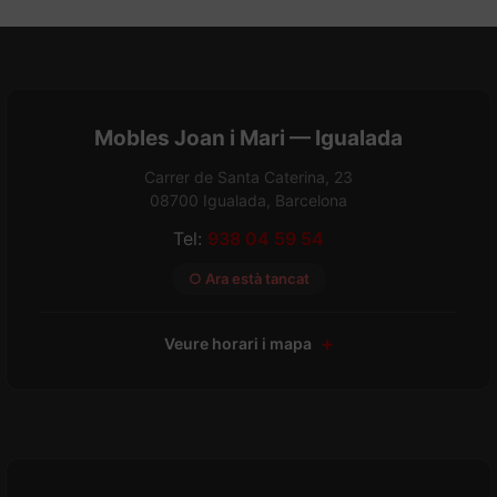
Mobles Joan i Mari — Igualada
Carrer de Santa Caterina, 23
08700 Igualada, Barcelona
Tel:
938 04 59 54
○ Ara està tancat
Veure horari i mapa