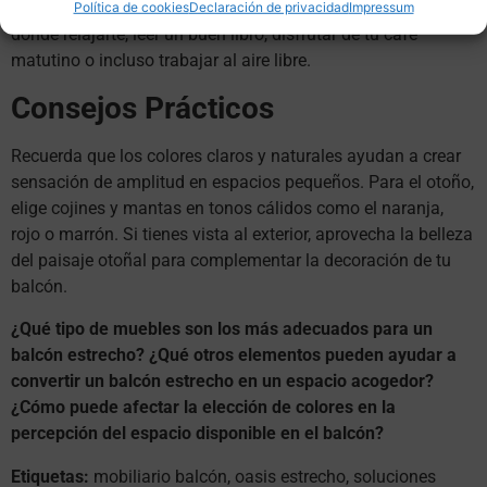
importar el tamaño de tu balcón, puedes crear un espacio
Política de cookies
Declaración de privacidad
Impressum
donde relajarte, leer un buen libro, disfrutar de tu café
matutino o incluso trabajar al aire libre.
Consejos Prácticos
Recuerda que los colores claros y naturales ayudan a crear
sensación de amplitud en espacios pequeños. Para el otoño,
elige cojines y mantas en tonos cálidos como el naranja,
rojo o marrón. Si tienes vista al exterior, aprovecha la belleza
del paisaje otoñal para complementar la decoración de tu
balcón.
¿Qué tipo de muebles son los más adecuados para un
balcón estrecho?
¿Qué otros elementos pueden ayudar a
convertir un balcón estrecho en un espacio acogedor?
¿Cómo puede afectar la elección de colores en la
percepción del espacio disponible en el balcón?
Etiquetas:
mobiliario balcón, oasis estrecho, soluciones