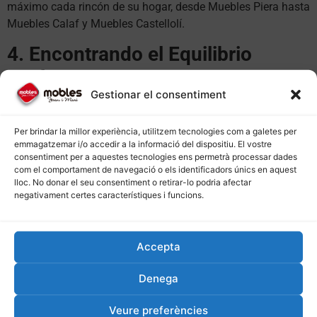
máximo cada rincón de su hogar, desde Muebles Piera hasta
Muebles Calaf y Muebles Castellolí.
4. Encontrando el Equilibrio
Perfecto
Gestionar el consentiment
Encontrar el equilibrio perfecto entre los muebles y el
espacio vacío puede ser un desafío, pero en Muebles
Per brindar la millor experiència, utilitzem tecnologies com a galetes per
Joanimari estamos aquí para ayudar. Ofrecemos una
emmagatzemar i/o accedir a la informació del dispositiu. El vostre
consentiment per a aquestes tecnologies ens permetrà processar dades
amplia gama de muebles de diferentes tamaños, formas y
com el comportament de navegació o els identificadors únics en aquest
estilos, lo que permite a nuestros clientes encontrar las
lloc. No donar el seu consentiment o retirar-lo podria afectar
piezas perfectas para sus espacios. Nuestros expertos están
negativament certes característiques i funcions.
siempre disponibles para proporcionar asesoramiento y
orientación, ya sea que esté buscando muebles en Muebles
Tous, Muebles Jorba, Muebles Sant Martí de Tous, o
Accepta
Muebles Òdena.
Denega
5. Consejos Prácticos para Lograr
Veure preferències
la Proporción Perfecta