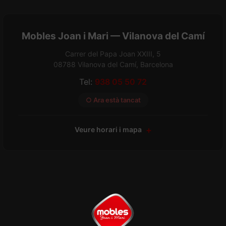
Mobles Joan i Mari — Vilanova del Camí
Carrer del Papa Joan XXIII, 5
08788 Vilanova del Camí, Barcelona
Tel:
938 05 50 72
○ Ara està tancat
Veure horari i mapa