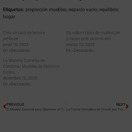
Etiquetas:
proporción muebles, espacio vacío, equilibrio
hogar
Crea un racó de lectura
Els millors tipus de mobles per
perfecte
a cases amb sostres alts
junio 10, 2025
marzo 12, 2025
En «Decoració»
En «Decoració»
La Manera Correcta de
Combinar Muebles de Distintos
Estilos.
diciembre 10, 2025
En «Decoració»
PREVIOUS
NEXT
El Mueble Esencial para Mantener el Orden en el Cuarto de Baño.
La Puerta Corredera de Cristal que Transforma tu Cocina en Vilanova del Camí.