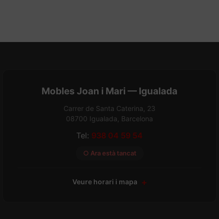
Mobles Joan i Mari — Igualada
Carrer de Santa Caterina, 23
08700 Igualada, Barcelona
Tel:
938 04 59 54
○ Ara està tancat
Veure horari i mapa