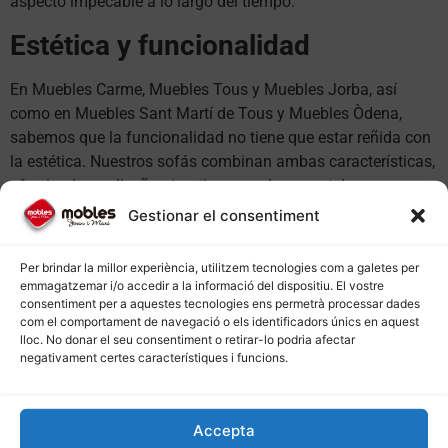
aspecto impecable a lo largo del tiempo.
Estética y funcionalidad
En Muebles Carme, Muebles Tous y Muebles Jorba, así
como en Muebles Sant Martí de Tous y Muebles Òdena,
sabemos que la funcionalidad no tiene que estar reñida con
la estética. Nuestros sofás combinan ambas características,
ofreciendo un diseño atractivo y moderno en telas
resistentes y duraderas, disponibles en una amplia gama de
Gestionar el consentiment
colores y estilos para adaptarse a cualquier decoración.
Per brindar la millor experiència, utilitzem tecnologies com a galetes per
Consejos prácticos para su
emmagatzemar i/o accedir a la informació del dispositiu. El vostre
cuidado
consentiment per a aquestes tecnologies ens permetrà processar dades
com el comportament de navegació o els identificadors únics en aquest
lloc. No donar el seu consentiment o retirar-lo podria afectar
Mantener el sofá limpio y en buen estado es sencillo con los
negativament certes característiques i funcions.
consejos que proporcionamos en Muebles Masquefa y
Muebles Vallbona d’Anoia. Recomendamos la limpieza
regular con un paño húmedo y la utilización de productos
Accepta