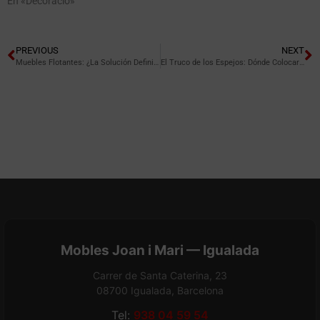
En «Decoració»
PREVIOUS
NEXT
Muebles Flotantes: ¿La Solución Definitiva para la Limpieza?
El Truco de los Espejos: Dónde Colocarlos para Duplicar tu Metraje.
Mobles Joan i Mari — Igualada
Carrer de Santa Caterina, 23
08700 Igualada, Barcelona
Tel:
938 04 59 54