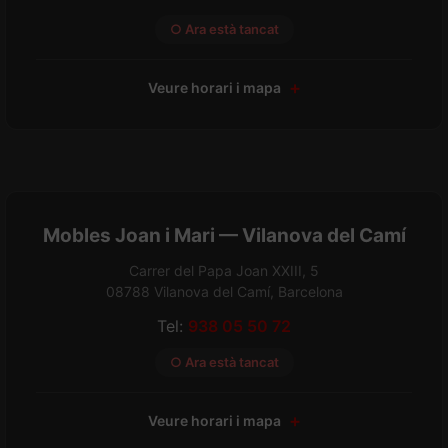
○ Ara està tancat
Veure horari i mapa
Mobles Joan i Mari — Vilanova del Camí
Carrer del Papa Joan XXIII, 5
08788 Vilanova del Camí, Barcelona
Tel:
938 05 50 72
○ Ara està tancat
Veure horari i mapa