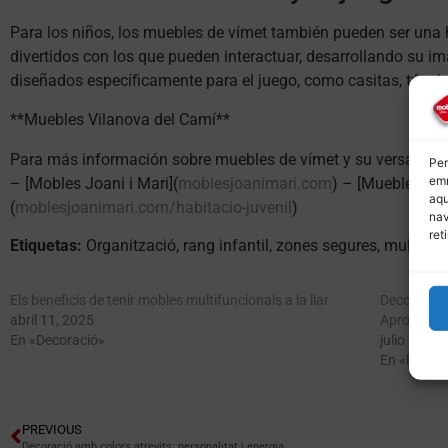
Para los niños, los muebles de vímet también pueden ser una h
divertidos con los que pueden interactuar, desarrollando su i
diseñados específicamente para el juego, como casitas, túnele
**Muebles Vilanova del Camí**
Para más información sobre muebles de vímet y su versatilidad
Per
emm
– [Mobles Joani i Mari](
moblesjoanimari.com
) – [Muebles par
aqu
(
moblesjoanimari.com/habitacio-juvenil
)
nav
ret
Etiquetas:
Organització, rang infantil, zones segures, multifunc
Els beneficis de tenir mobles multifuncionals a la llar
Decoración
abril 11, 2025
Aprovechar
En «Decoració»
julio 11, 2
En «Decora
PREVIOUS
Decoració amb colors atrevits: personalitat i energia