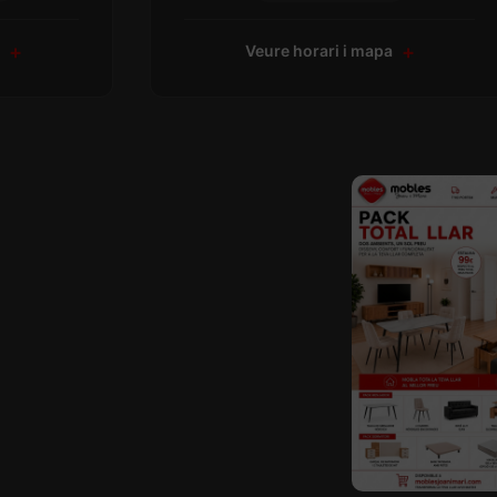
a
Veure horari i mapa