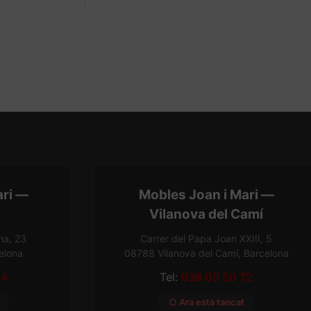
ari —
Mobles Joan i Mari —
Vilanova del Camí
na, 23
Carrer del Papa Joan XXIII, 5
elona
08788 Vilanova del Camí, Barcelona
54
Tel:
938 05 50 72
○ Ara està tancat