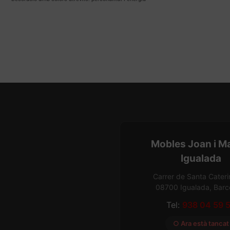
Mobles Joan i M
Igualada
Carrer de Santa Cateri
08700 Igualada, Barc
Tel:
938 04 59 
○ Ara està tancat