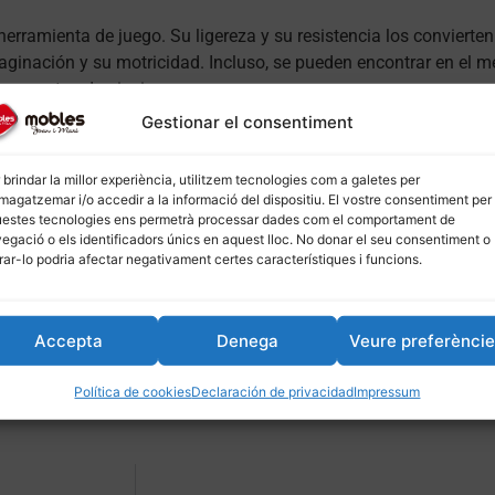
erramienta de juego. Su ligereza y su resistencia los convierte
maginación y su motricidad. Incluso, se pueden encontrar en el
s o cestas de picnic.
Gestionar el consentiment
, visita nuestras páginas:
 brindar la millor experiència, utilitzem tecnologies com a galetes per
agatzemar i/o accedir a la informació del dispositiu. El vostre consentiment per
a el comedor](
moblesjoanimari.com/menjadors
) – [Muebles par
estes tecnologies ens permetrà processar dades com el comportament de
egació o els identificadors únics en aquest lloc. No donar el seu consentiment o
irar-lo podria afectar negativament certes característiques i funcions.
ional, joc
 Vertical: 5 Ideas de Muebles para
Mobles multifuncionals 
Accepta
Denega
Veure preferènci
 Esas Paredes Muertas.
febrero 26, 2025
026
En «Decoració»
Política de cookies
Declaración de privacidad
Impressum
ció»