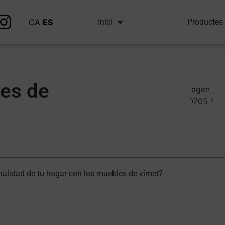
CA
ES
Inici
Productes
les de
onalidad de tu hogar con los muebles de vímet?
t