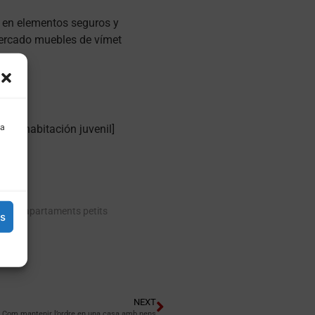
n en elementos seguros y
 mercado muebles de vímet
 a
a la habitación juvenil]
per a apartaments petits
es
NEXT
Com mantenir l’ordre en una casa amb nens