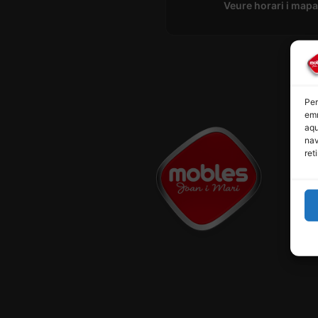
Veure horari i map
Per
emm
aqu
nav
ret