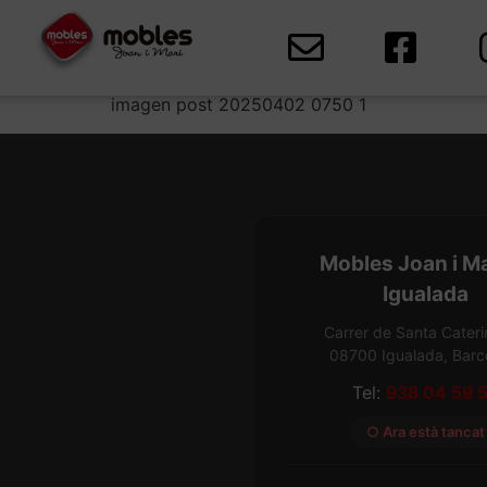
imagen post 202
imagen post 20250402 0750 1
Mobles Joan i M
Igualada
Carrer de Santa Cateri
08700 Igualada, Barc
Tel:
938 04 59 
○ Ara està tancat