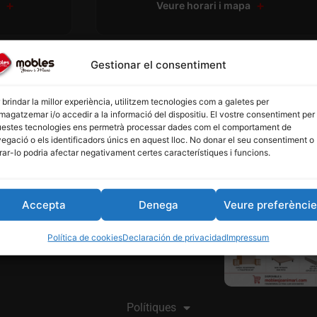
a
Veure horari i mapa
Gestionar el consentiment
 brindar la millor experiència, utilitzem tecnologies com a galetes per
agatzemar i/o accedir a la informació del dispositiu. El vostre consentiment per
estes tecnologies ens permetrà processar dades com el comportament de
egació o els identificadors únics en aquest lloc. No donar el seu consentiment o
irar-lo podria afectar negativament certes característiques i funcions.
Accepta
Denega
Veure preferènci
Política de cookies
Declaración de privacidad
Impressum
Polítiques