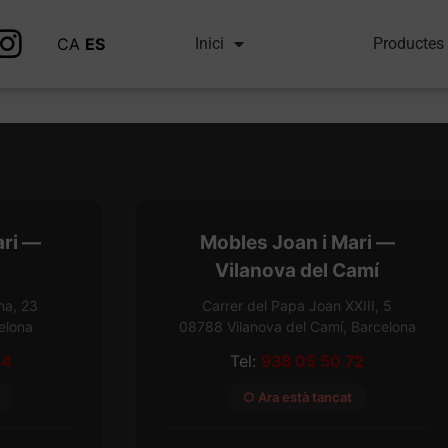
50402 0750 1
CA
ES
Inici
Productes
ari —
Mobles Joan i Mari —
Vilanova del Camí
na, 23
Carrer del Papa Joan XXIII, 5
elona
08788 Vilanova del Camí, Barcelona
54
Tel:
938 05 50 72
○ Ara està tancat