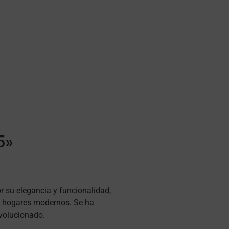
5»
or su elegancia y funcionalidad,
os hogares modernos. Se ha
evolucionado.