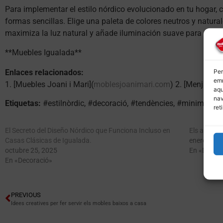
Para implementar el estilo nórdico evolucionado en tu hogar, 
formas sencillas. Elige una paleta de colores neutros y natura
maximiza la luz natural y añade iluminación suave para crear
**Muebles Igualada**
Enlaces relacionados:
Per
emm
1. [Muebles Joani i Mari](
moblesjoanimari.com
) 2. [Menjadors
aqu
nav
Etiquetas:
#estilnòrdic, #decoració, #tendències, #minimalis
ret
El Secreto del Diseño Nórdico que Funciona Incluso en
Els avantat
Casas Clásicas de Igualada.
enero 17, 
octubre 25, 2025
En «Decora
En «Decoració»
PREVIOUS
Idees creatives per fer servir els mobles baixos a casa