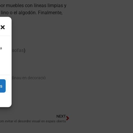
por muebles con líneas limpias y
 lino o el algodón. Finalmente,
 a
.com/sofas
)
il escandinau en decoració
es
NEXT
om evitar el desordre visual en espais oberts