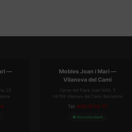
ari —
Mobles Joan i Mari —
Vilanova del Camí
na, 23
Carrer del Papa Joan XXIII, 5
elona
08788 Vilanova del Camí, Barcelona
54
Tel:
938 05 50 72
● Ara està obert