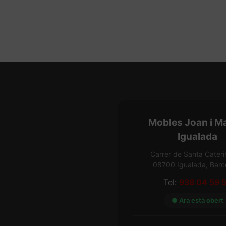
Mobles Joan i M
Igualada
Carrer de Santa Cateri
08700 Igualada, Barc
Tel:
938 04 59 
● Ara està obert