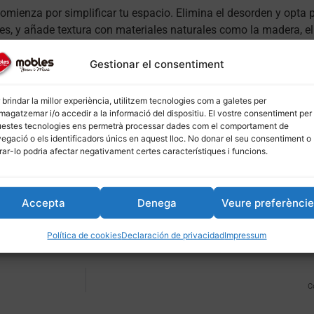
comienza por simplificar tu espacio. Elimina el desorden y opta 
les, y añade textura con materiales naturales como la madera, el
 una atmósfera acogedora y relajante.
Gestionar el consentiment
 brindar la millor experiència, utilitzem tecnologies com a galetes per
agatzemar i/o accedir a la informació del dispositiu. El vostre consentiment per
](
moblesjoanimari.com/menjadors
) 3. [Sofás](
moblesjoanimari
estes tecnologies ens permetrà processar dades com el comportament de
egació o els identificadors únics en aquest lloc. No donar el seu consentiment o
me, #2025
irar-lo podria afectar negativament certes característiques i funcions.
ges de l’estil escandinau en decoració
Els avantatges de l’est
2025
enero 22, 2025
Accepta
Denega
Veure preferènci
ció»
En «Decoració»
Política de cookies
Declaración de privacidad
Impressum
C