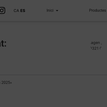
CA
ES
Inici
Productes
t:
a 2025»