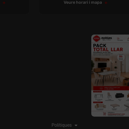
a
Veure horari i mapa
Polítiques