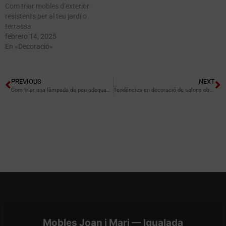
Com triar mobles d’exterior
resistents per al teu jardí o
terrassa
febrero 14, 2025
En «Decoració»
PREVIOUS
NEXT
Com triar una làmpada de peu adequada per al teu saló
Tendències en decoració de salons oberts i diàfans
Mobles Joan i Mari — Igualada