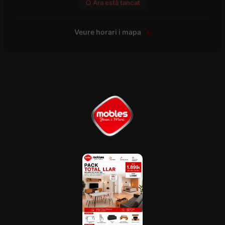
○ Ara està tancat
Veure horari i mapa