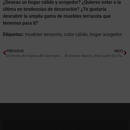
¿Deseas un hogar cálido y acogedor?
¿Quieres estar a la
última en tendencias de decoración?
¿Te gustaría
descubrir la amplia gama de muebles terracota que
tenemos para ti?
Etiquetas:
muebles terracota, color cálido, hogar acogedor
PREVIOUS
NEXT
El Secreto de Vilanova del Camí para Muebles Duraderos y Baratos.
El Armario Abierto: ¿Para Quién Sí y Para Quién No?