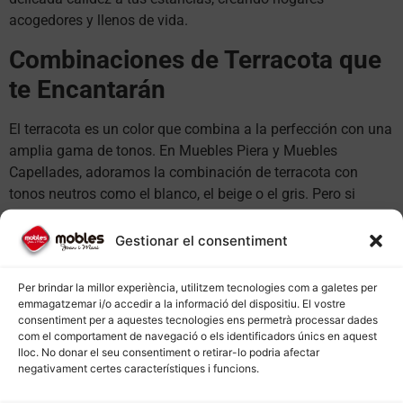
acogedores y llenos de vida.
Combinaciones de Terracota que
te Encantarán
El terracota es un color que combina a la perfección con una
amplia gama de tonos. En Muebles Piera y Muebles
Capellades, adoramos la combinación de terracota con
tonos neutros como el blanco, el beige o el gris. Pero si
buscas un contraste más llamativo, puedes optar por
combinarlo con colores como el azul petróleo o el verde
Gestionar el consentiment
musgo. Y si lo que deseas es un ambiente 100% otoñal,
nada mejor que unir el terracota con tonos ocres y marrones.
Per brindar la millor experiència, utilitzem tecnologies com a galetes per
emmagatzemar i/o accedir a la informació del dispositiu. El vostre
Elige el Mueble Terracota
consentiment per a aquestes tecnologies ens permetrà processar dades
com el comportament de navegació o els identificadors únics en aquest
Perfecto para ti
lloc. No donar el seu consentiment o retirar-lo podria afectar
negativament certes característiques i funcions.
Desde Muebles La Pobla de Claramunt hasta Muebles El