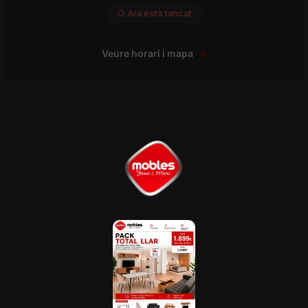
○ Ara està tancat
Veure horari i mapa