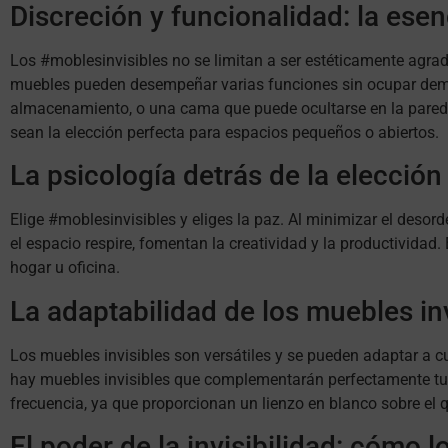
Discreción y funcionalidad: la esen
Los #moblesinvisibles no se limitan a ser estéticamente agra
muebles pueden desempeñar varias funciones sin ocupar dema
almacenamiento, o una cama que puede ocultarse en la pared d
sean la elección perfecta para espacios pequeños o abiertos.
La psicología detrás de la elección
Elige #moblesinvisibles y eliges la paz. Al minimizar el desor
el espacio respire, fomentan la creatividad y la productivida
hogar u oficina.
La adaptabilidad de los muebles in
Los muebles invisibles son versátiles y se pueden adaptar a cua
hay muebles invisibles que complementarán perfectamente tu 
frecuencia, ya que proporcionan un lienzo en blanco sobre el q
El poder de la invisibilidad: cómo 