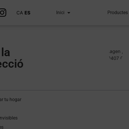
CA
ES
Inici
Productes
la
ecció
r tu hogar
nvisibles
es