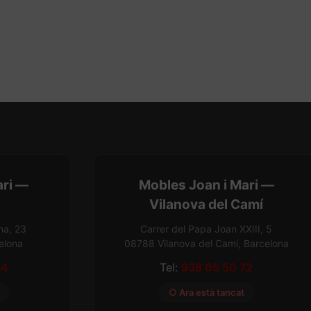
ari —
Mobles Joan i Mari —
Vilanova del Camí
na, 23
Carrer del Papa Joan XXIII, 5
elona
08788 Vilanova del Camí, Barcelona
54
Tel:
938 05 50 72
○ Ara està tancat