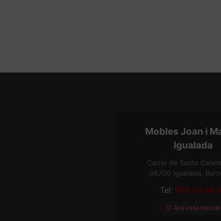
Mobles Joan i M
Igualada
Carrer de Santa Cateri
08700 Igualada, Barc
Tel:
938 04 59 
○ Ara està tancat