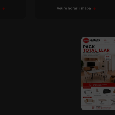
a
Veure horari i mapa