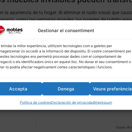
n la apariencia de tu hogar. Al eliminar el ruido visual que caus
espacio, como las ventanas grandes, las paredes de ladrillo expu
visibles no competirán con tus elecciones de diseño.
Gestionar el consentiment
 brindar la millor experiència, utilitzem tecnologies com a galetes per
uientes enlaces:
– [Muebles Joani i Mari](
moblesjoanimari.co
agatzemar i/o accedir a la informació del dispositiu. El vostre consentiment per
lesjoanimari.com/sofas
)
estes tecnologies ens permetrà processar dades com el comportament de
egació o els identificadors únics en aquest lloc. No donar el seu consentiment o
irar-lo podria afectar negativament certes característiques i funcions.
alisme, #espais
tifuncionals per a apartaments petits
Com fer servir mobles 
Accepta
Denega
Veure preferènci
 2025
amplitud a un espai
ció»
marzo 15, 2025
En «Decoració»
Política de cookies
Declaración de privacidad
Impressum
Espais de 