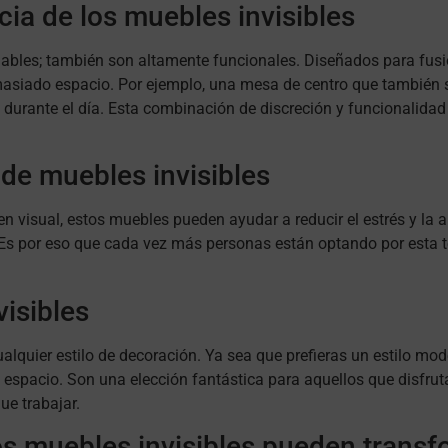
cia de los muebles invisibles
dables; también son altamente funcionales. Diseñados para fusi
siado espacio. Por ejemplo, una mesa de centro que también 
urante el día. Esta combinación de discreción y funcionalidad 
 de muebles invisibles
den visual, estos muebles pueden ayudar a reducir el estrés y la 
d. Es por eso que cada vez más personas están optando por esta 
visibles
lquier estilo de decoración. Ya sea que prefieras un estilo moder
espacio. Son una elección fantástica para aquellos que disfr
ue trabajar.
los muebles invisibles pueden trans