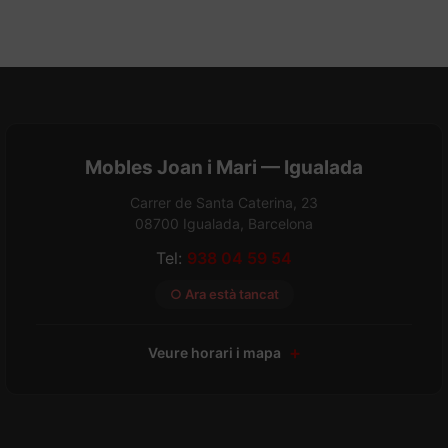
Mobles Joan i Mari — Igualada
Carrer de Santa Caterina, 23
08700 Igualada, Barcelona
Tel:
938 04 59 54
○ Ara està tancat
Veure horari i mapa