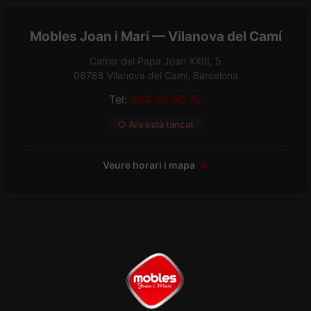
Mobles Joan i Mari — Vilanova del Camí
Carrer del Papa Joan XXIII, 5
08788 Vilanova del Camí, Barcelona
Tel:
938 05 50 72
○ Ara està tancat
Veure horari i mapa