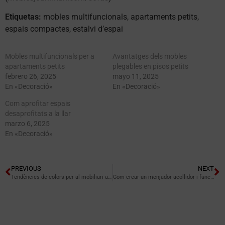
Etiquetas:
mobles multifuncionals, apartaments petits,
espais compactes, estalvi d’espai
Mobles multifuncionals per a
Avantatges dels mobles
apartaments petits
plegables en pisos petits
febrero 26, 2025
mayo 11, 2025
En «Decoració»
En «Decoració»
Com aprofitar espais
desaprofitats a la llar
marzo 6, 2025
En «Decoració»
PREVIOUS
NEXT
Tendències de colors per al mobiliari al 2025
Com crear un menjador acollidor i funcional