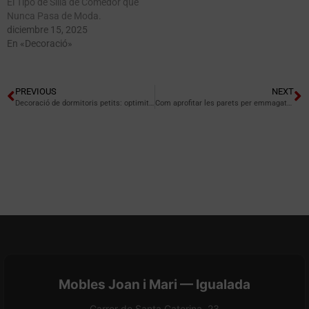
El Tipo de Silla de Comedor que
Nunca Pasa de Moda.
diciembre 15, 2025
En «Decoració»
PREVIOUS
NEXT
Decoració de dormitoris petits: optimitza cada racó
Com aprofitar les parets per emmagatzematge
Mobles Joan i Mari — Igualada
Carrer de Santa Caterina, 23