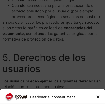
Cuando sea necesario para la prestación de un
servicio solicitado por el usuario (por ejemplo,
proveedores tecnológicos o servicios de hosting).
En cualquier caso, los proveedores que tengan acceso
a los datos lo harán en calidad de
encargados del
tratamiento
, cumpliendo las garantías exigidas por la
normativa de protección de datos.
5. Derechos de los
usuarios
Los usuarios pueden ejercer los siguientes derechos en
relación con sus datos personales:
Derecho de acceso
: conocer qué datos
Gestionar el consentiment
personales están siendo tratados.