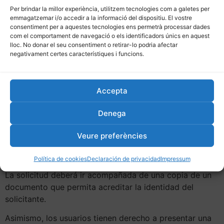
Derecho de rectificación
: solicitar la modificación
Per brindar la millor experiència, utilitzem tecnologies com a galetes per
de datos inexactos.
emmagatzemar i/o accedir a la informació del dispositiu. El vostre
consentiment per a aquestes tecnologies ens permetrà processar dades
Derecho de supresión
: solicitar la eliminación de
com el comportament de navegació o els identificadors únics en aquest
sus datos cuando ya no sean necesarios.
lloc. No donar el seu consentiment o retirar-lo podria afectar
Derecho de oposición
al tratamiento de sus
negativament certes característiques i funcions.
datos.
Derecho a la limitación del tratamiento
en
determinadas circunstancias.
Accepta
Derecho a la portabilidad de los datos
cuando sea
aplicable.
Denega
Para ejercer estos derechos, el usuario puede enviar
Veure preferències
una solicitud a:
joanimaricentral@hotmail.com
Política de cookies
Declaración de privacidad
Impressum
La solicitud deberá ir acompañada de una copia de un
documento que permita acreditar la identidad del
solicitante.
Asimismo, los usuarios tienen derecho a presentar una