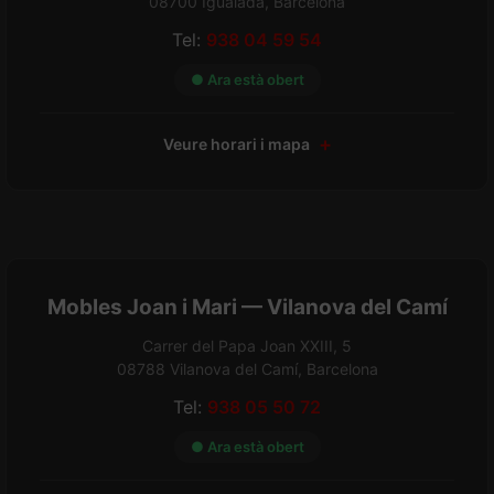
08700 Igualada, Barcelona
Tel:
938 04 59 54
● Ara està obert
Veure horari i mapa
Mobles Joan i Mari — Vilanova del Camí
Carrer del Papa Joan XXIII, 5
08788 Vilanova del Camí, Barcelona
Tel:
938 05 50 72
● Ara està obert