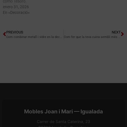
como Tesoro.
enero 31, 2026
En «Decoració»
PREVIOUS
NEXT
Com combinar metall i vidre en la decoració d’interiors
Com fer que la teva cuina sembli més gran sense reformes
Mobles Joan i Mari — Igualada
Carrer de Santa Caterina, 23