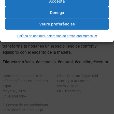
Accepta
Para inspirarte y encontrar los muebles de madera perfectos
para tu hogar, visita nuestros enlaces:
Denega
**1. [Muebles Joani i Mari](
moblesjoanimari.com)**
**2. [Menjadors](
moblesjoanimari.com/menjadors)**
Veure preferències
**3. [Habitacio Matrimoni](
moblesjoanimari.com/habitacio-
matrimoni)**
Política de cookies
Declaración de privacidad
Impressum
Descubre la amplia gama de opciones que tenemos para ti y
transforma tu hogar en un espacio lleno de confort y
equilibrio con el encanto de la madera.
Etiquetas:
#fusta, #decoració, #natural, #equilibri, #textura
Com combinar mobles de
Cómo Darle un Toque ‘Mid-
diferents fustes en un mateix
Century’ a tu Entrada.
espai
enero 7, 2026
mayo 16, 2025
En «Decoració»
En «Decoració»
El Secreto de los Interioristas
para Usar la Madera Vieja