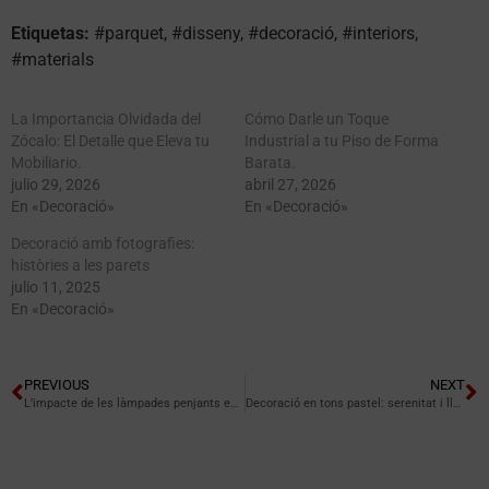
Etiquetas:
#parquet, #disseny, #decoració, #interiors,
#materials
La Importancia Olvidada del
Cómo Darle un Toque
Zócalo: El Detalle que Eleva tu
Industrial a tu Piso de Forma
Mobiliario.
Barata.
julio 29, 2026
abril 27, 2026
En «Decoració»
En «Decoració»
Decoració amb fotografies:
històries a les parets
julio 11, 2025
En «Decoració»
PREVIOUS
NEXT
L’impacte de les làmpades penjants en la decoració
Decoració en tons pastel: serenitat i lluminositat