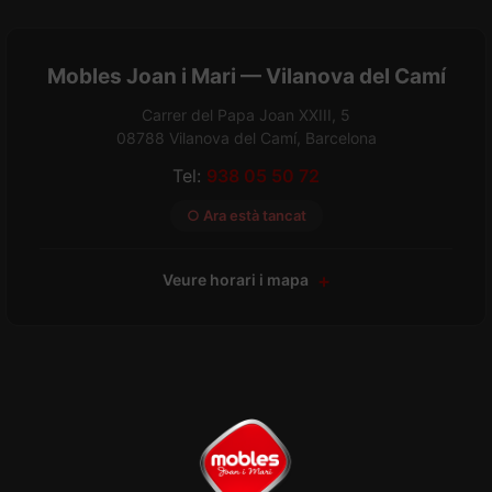
Mobles Joan i Mari — Vilanova del Camí
Carrer del Papa Joan XXIII, 5
08788 Vilanova del Camí, Barcelona
Tel:
938 05 50 72
○ Ara està tancat
Veure horari i mapa