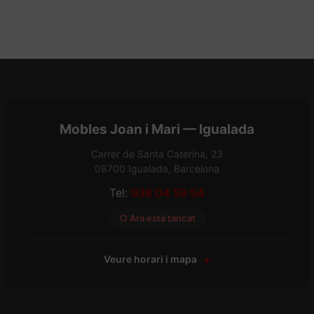
Mobles Joan i Mari — Igualada
Carrer de Santa Caterina, 23
08700 Igualada, Barcelona
Tel:
938 04 59 54
○ Ara està tancat
Veure horari i mapa