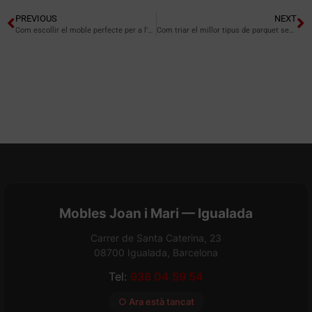
PREVIOUS
NEXT
Com escollir el moble perfecte per a l’entrada de casa
Com triar el millor tipus de parquet segons el teu estil
Mobles Joan i Mari — Igualada
Carrer de Santa Caterina, 23
08700 Igualada, Barcelona
Tel:
938 04 59 54
○ Ara està tancat