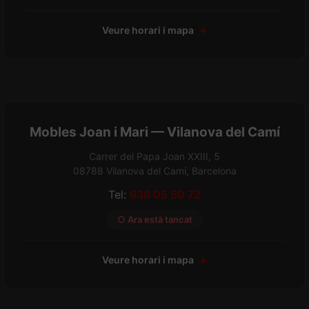
Veure horari i mapa
Mobles Joan i Mari — Vilanova del Camí
Carrer del Papa Joan XXIII, 5
08788 Vilanova del Camí, Barcelona
Tel:
938 05 50 72
○ Ara està tancat
Veure horari i mapa