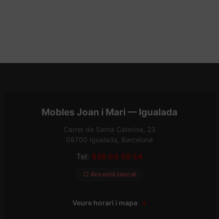
Mobles Joan i Mari — Igualada
Carrer de Santa Caterina, 23
08700 Igualada, Barcelona
Tel:
938 04 59 54
○ Ara està tancat
Veure horari i mapa