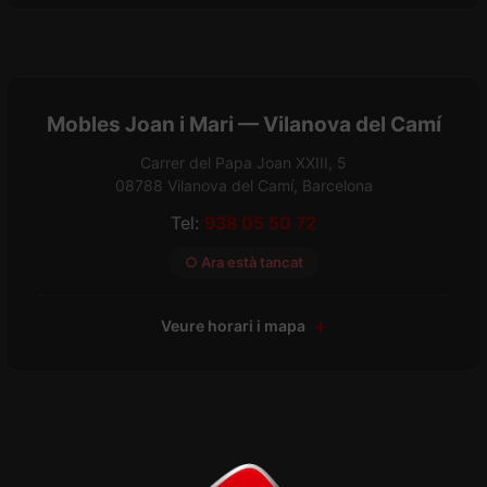
Mobles Joan i Mari — Vilanova del Camí
Carrer del Papa Joan XXIII, 5
08788 Vilanova del Camí, Barcelona
Tel:
938 05 50 72
○ Ara està tancat
Veure horari i mapa