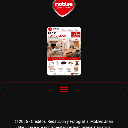
© 2026 · Créditos: Redacción y Fotografía: Mobles Joan
i Mari · Diseño e implementación web: Manel Caparrós ·