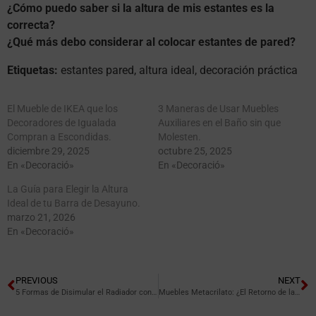
¿Cómo puedo saber si la altura de mis estantes es la
correcta?
¿Qué más debo considerar al colocar estantes de pared?
Etiquetas:
estantes pared, altura ideal, decoración práctica
El Mueble de IKEA que los
3 Maneras de Usar Muebles
Decoradores de Igualada
Auxiliares en el Baño sin que
Compran a Escondidas.
Molesten.
diciembre 29, 2025
octubre 25, 2025
En «Decoració»
En «Decoració»
La Guía para Elegir la Altura
Ideal de tu Barra de Desayuno.
marzo 21, 2026
En «Decoració»
PREVIOUS
NEXT
5 Formas de Disimular el Radiador con Mobiliario Funcional.
Muebles Metacrilato: ¿El Retorno de la Tendencia Más Controversial?