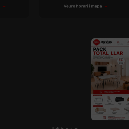
a
Veure horari i mapa
Polítiques