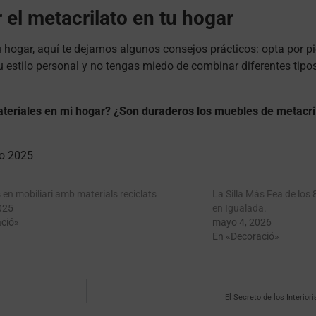
 el metacrilato en tu hogar
 hogar, aquí te dejamos algunos consejos prácticos: opta por pi
u estilo personal y no tengas miedo de combinar diferentes tipos
teriales en mi hogar?
¿Son duraderos los muebles de metacri
ño 2025
en mobiliari amb materials reciclats
La Silla Más Fea de los
025
en Igualada.
ció»
mayo 4, 2026
En «Decoració»
El Secreto de los Interio