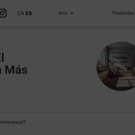
CA
ES
Inici
Productes
l
a Más
ntroversial?